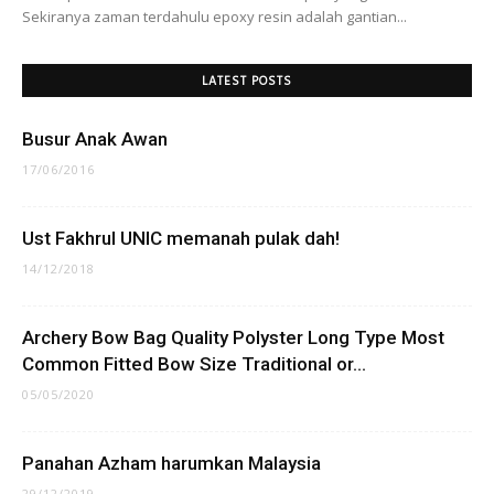
Sekiranya zaman terdahulu epoxy resin adalah gantian...
LATEST POSTS
Busur Anak Awan
17/06/2016
Ust Fakhrul UNIC memanah pulak dah!
14/12/2018
Archery Bow Bag Quality Polyster Long Type Most
Common Fitted Bow Size Traditional or...
05/05/2020
Panahan Azham harumkan Malaysia
29/12/2019