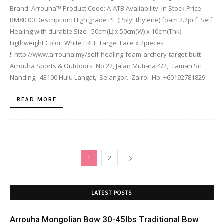
Brand: Arrouha™ Product Code: A-ATB Availability: In Stock Price:
RM80.00 Description: High grade PE (PolyEthylene) foam 2.2pcf Self
Healing with durable Size : 50cm(L) x 50cm(W) x 10cm(Thk)
Ligthweight Color: White FREE Target Face x 2pieces
!! http://www.arrouha.my/self-healing-foam-archery-target-butt
Arrouha Sports & Outdoors No.22, Jalan Mutiara 4/2, Taman Sri
Nanding, 43100 Hulu Langat, Selangor. Zairol Hp: +60192781829
READ MORE
1
2
LATEST POSTS
Arrouha Mongolian Bow 30-45lbs Traditional Bow