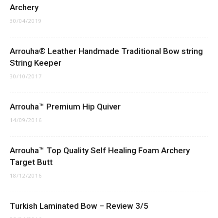
Archery
30/04/2019
Arrouha® Leather Handmade Traditional Bow string
String Keeper
30/10/2017
Arrouha™ Premium Hip Quiver
14/09/2016
Arrouha™ Top Quality Self Healing Foam Archery
Target Butt
18/12/2016
Turkish Laminated Bow – Review 3/5