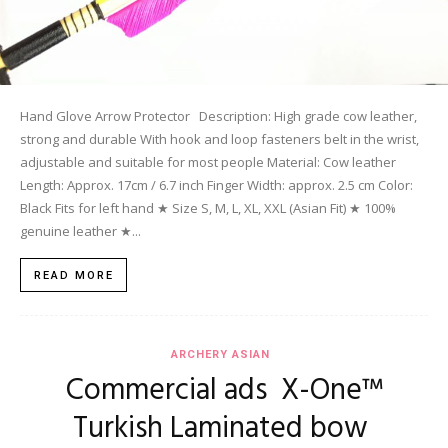
Hand Glove Arrow Protector Description: High grade cow leather,
strong and durable With hook and loop fasteners belt in the wrist,
adjustable and suitable for most people Material: Cow leather
Length: Approx. 17cm / 6.7 inch Finger Width: approx. 2.5 cm Color:
Black Fits for left hand ★ Size S, M, L, XL, XXL (Asian Fit) ★ 100%
genuine leather ★...
READ MORE
ARCHERY ASIAN
Commercial ads X-One™
Turkish Laminated bow