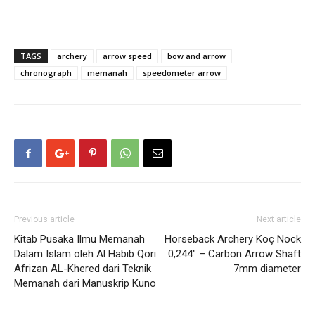
TAGS
archery
arrow speed
bow and arrow
chronograph
memanah
speedometer arrow
Previous article
Next article
Kitab Pusaka Ilmu Memanah
Horseback Archery Koç Nock
Dalam Islam oleh Al Habib Qori
0,244″ – Carbon Arrow Shaft
Afrizan AL-Khered dari Teknik
7mm diameter
Memanah dari Manuskrip Kuno