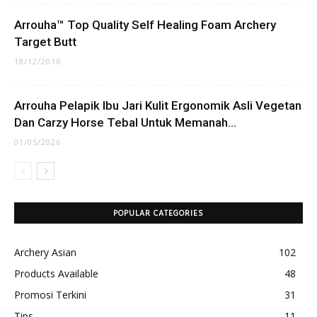
Arrouha™ Top Quality Self Healing Foam Archery
Target Butt
18/12/2016
Arrouha Pelapik Ibu Jari Kulit Ergonomik Asli Vegetan
Dan Carzy Horse Tebal Untuk Memanah...
01/05/2026
POPULAR CATEGORIES
Archery Asian
102
Products Available
48
Promosi Terkini
31
Tips
11