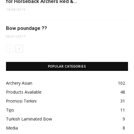
for Horseback Archers Red &...
14/08/2019
Bow poundage ??
08/01/2017
POPULAR CATEGORIES
Archery Asian
102
Products Available
48
Promosi Terkini
31
Tips
11
Turkish Laminated Bow
9
Media
8