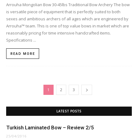
Arrouha Mongolian Bow 30-45lbs Traditional Bow Archery The bow
is versatile piece of equipment that is perfectly suited to both
sexes and ambitious archers of all ages which are engineered by
Arrouha™ team. This is one of top value bows in market which are
reasonably pricing for time intensive handcrafted items.
Specifications ...
READ MORE
1
2
3
LATEST POSTS
Turkish Laminated Bow – Review 2/5
25/04/2016