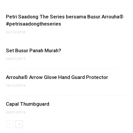
Petri Saadong The Series bersama Busur Arrouha®
#petrisaadongtheseries
02/12/2018
Set Busur Panah Murah?
06/07/2017
Arrouha® Arrow Glove Hand Guard Protector
26/12/2016
Capal Thumbguard
30/01/2016