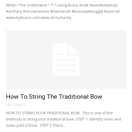
When "The Undertaker" ?? ? using Busur Anak Awan#simplicity
#archery #arrouhaxone #memanah #busurjatitunggal #sunnah
www.mybusur.com www.arrouha.my
How To String The Traditional Bow
18/12/2015
HOW TO STRING YOUR TRADITIONAL BOW This is one of the
methods to string your traditional bow. STEP 1: Identify inner and
outer part of bow. STEP 2: Place...