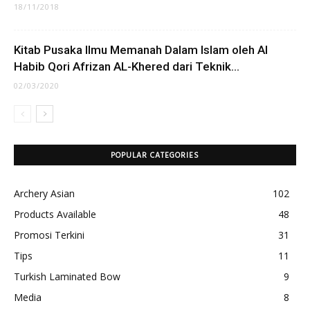
18/11/2018
Kitab Pusaka Ilmu Memanah Dalam Islam oleh Al
Habib Qori Afrizan AL-Khered dari Teknik...
02/03/2020
POPULAR CATEGORIES
Archery Asian
102
Products Available
48
Promosi Terkini
31
Tips
11
Turkish Laminated Bow
9
Media
8