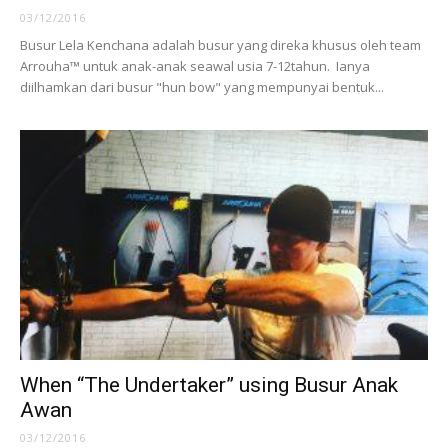
03/12/2016
Busur Lela Kenchana adalah busur yang direka khusus oleh team
Arrouha™ untuk anak-anak seawal usia 7-12tahun. Ianya
diilhamkan dari busur "hun bow" yang mempunyai bentuk...
When “The Undertaker” using Busur Anak
Awan
03/12/2016