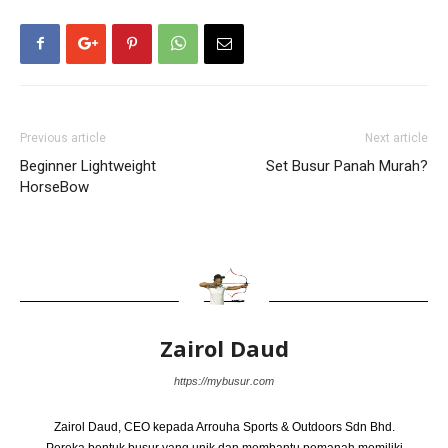
Previous article
Next article
Beginner Lightweight
Set Busur Panah Murah?
HorseBow
Zairol Daud
https://mybusur.com
Zairol Daud, CEO kepada Arrouha Sports & Outdoors Sdn Bhd.
Pereka bentuk busur yang unik dan membantu pemanah memiliki