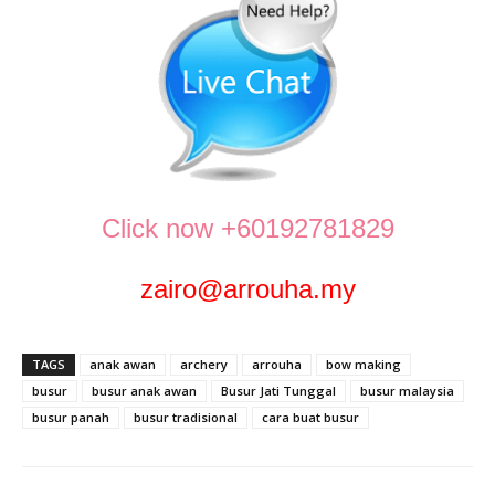
Click now +60192781829
zairo@arrouha.my
TAGS
anak awan
archery
arrouha
bow making
busur
busur anak awan
Busur Jati Tunggal
busur malaysia
busur panah
busur tradisional
cara buat busur